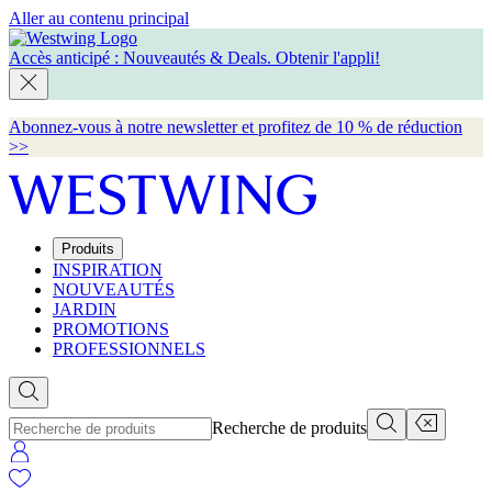
Aller au contenu principal
Accès anticipé : Nouveautés & Deals.
Obtenir l'appli!
Abonnez-vous à notre newsletter et profitez de 10 % de réduction
>>
Produits
INSPIRATION
NOUVEAUTÉS
JARDIN
PROMOTIONS
PROFESSIONNELS
Recherche de produits