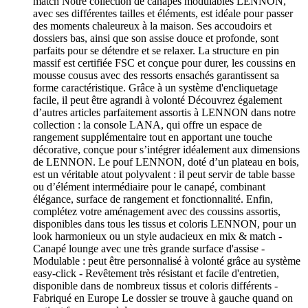
match Notre collection de canapés modulables LENNON,
avec ses différentes tailles et éléments, est idéale pour passer
des moments chaleureux à la maison. Ses accoudoirs et
dossiers bas, ainsi que son assise douce et profonde, sont
parfaits pour se détendre et se relaxer. La structure en pin
massif est certifiée FSC et conçue pour durer, les coussins en
mousse cousus avec des ressorts ensachés garantissent sa
forme caractéristique. Grâce à un système d'encliquetage
facile, il peut être agrandi à volonté Découvrez également
d’autres articles parfaitement assortis à LENNON dans notre
collection : la console LANA, qui offre un espace de
rangement supplémentaire tout en apportant une touche
décorative, conçue pour s’intégrer idéalement aux dimensions
de LENNON. Le pouf LENNON, doté d’un plateau en bois,
est un véritable atout polyvalent : il peut servir de table basse
ou d’élément intermédiaire pour le canapé, combinant
élégance, surface de rangement et fonctionnalité. Enfin,
complétez votre aménagement avec des coussins assortis,
disponibles dans tous les tissus et coloris LENNON, pour un
look harmonieux ou un style audacieux en mix & match -
Canapé lounge avec une très grande surface d'assise -
Modulable : peut être personnalisé à volonté grâce au système
easy-click - Revêtement très résistant et facile d'entretien,
disponible dans de nombreux tissus et coloris différents -
Fabriqué en Europe Le dossier se trouve à gauche quand on