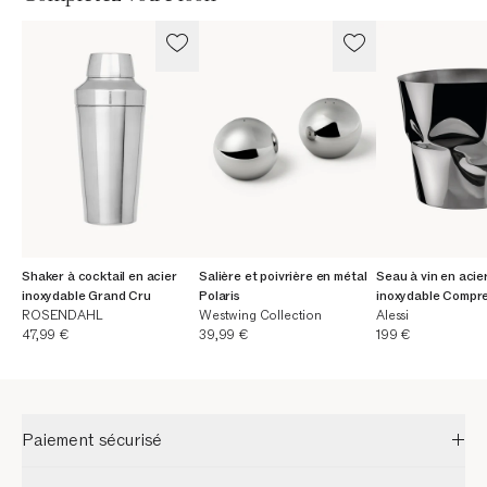
Shaker à cocktail en acier
Salière et poivrière en métal
Seau à vin en acie
inoxydable Grand Cru
Polaris
inoxydable Compre
ROSENDAHL
Westwing Collection
Alessi
Prix actuel
Prix actuel
Prix actuel
47,99 €
39,99 €
199 €
Paiement sécurisé