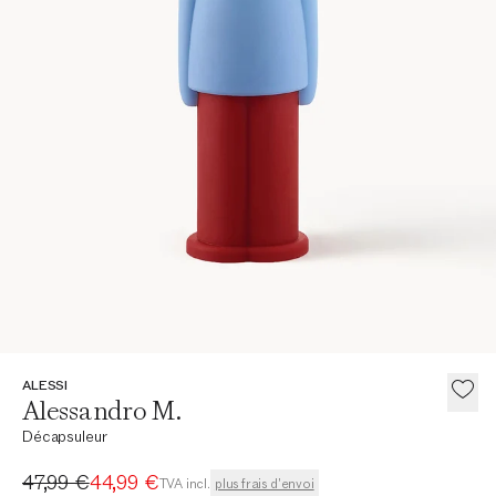
ALESSI
Alessandro M.
Décapsuleur
Ancien prix
Prix actuel
47,99 €
44,99 €
TVA incl.
plus frais d'envoi