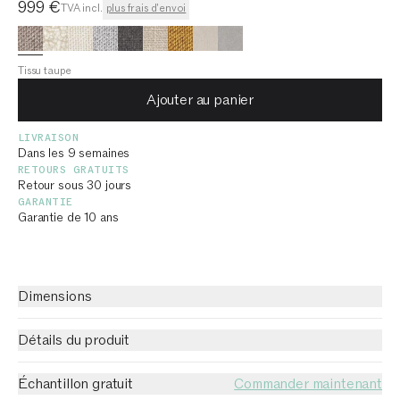
Prix actuel
999 €
TVA incl.
plus frais d'envoi
Tissu taupe
Ajouter au panier
LIVRAISON
Dans les 9 semaines
RETOURS GRATUITS
Retour sous 30 jours
GARANTIE
Garantie de 10 ans
Dimensions
Détails du produit
Échantillon gratuit
Commander maintenant