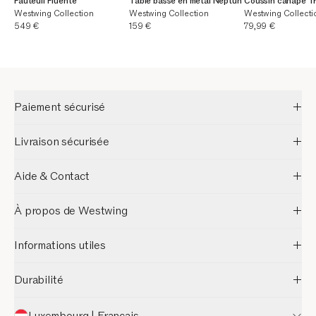
Fauteuil Fluente
Table basse en métal Neptun
Coussin canapé T
Westwing Collection
Westwing Collection
Westwing Collecti
Prix actuel
Prix actuel
Prix actuel
549 €
159 €
79,99 €
Paiement sécurisé
Livraison sécurisée
Aide & Contact
À propos de Westwing
Informations utiles
Durabilité
Luxembourg | Français